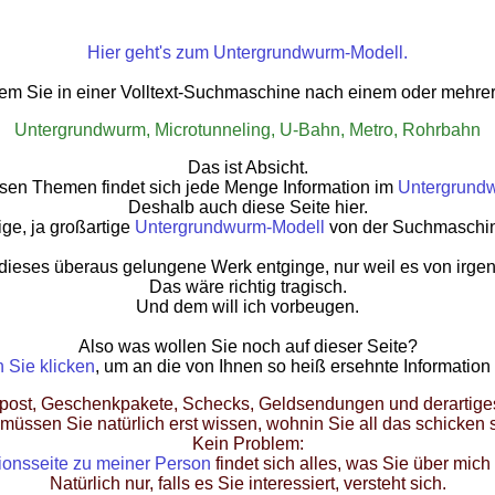
Hier geht's zum Untergrundwurm-Modell.
ndem Sie in einer Volltext-Suchmaschine nach einem oder mehr
Untergrundwurm, Microtunneling, U-Bahn, Metro, Rohrbahn
Das ist Absicht.
sen Themen findet sich jede Menge Information im
Untergrund
Deshalb auch diese Seite hier.
ige, ja großartige
Untergrundwurm-Modell
von der Suchmaschine
 dieses überaus gelungene Werk entginge, nur weil es von irg
Das wäre richtig tragisch.
Und dem will ich vorbeugen.
Also was wollen Sie noch auf dieser Seite?
 Sie klicken
, um an die von Ihnen so heiß ersehnte Informatio
npost, Geschenkpakete, Schecks, Geldsendungen und derartige
müssen Sie natürlich erst wissen, wohnin Sie all das schicken s
Kein Problem:
ionsseite zu meiner Person
findet sich alles, was Sie über mic
Natürlich nur, falls es Sie interessiert, versteht sich.